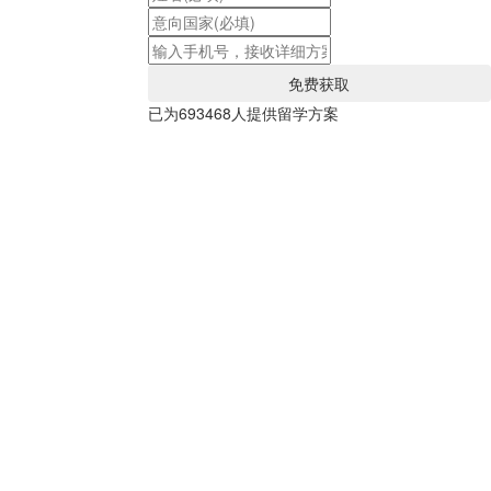
已为
693468
人提供留学方案